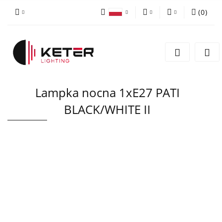
(
0
)
PLN
Zaloguj się
Polski
Zarejestruj się
EUR
English
Dodaj zgłoszenie
Lampka nocna 1xE27 PATI
BLACK/WHITE II