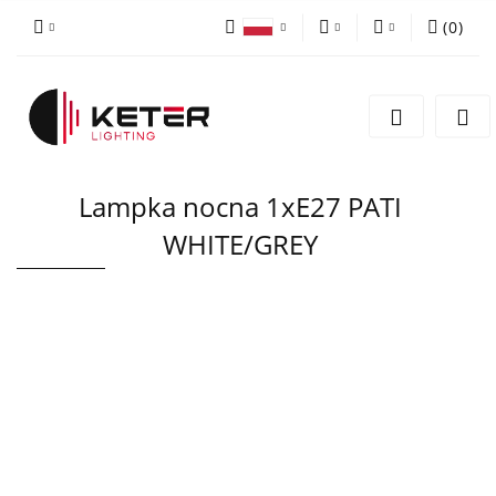
(
0
)
PLN
Zaloguj się
Polski
Zarejestruj się
EUR
English
Dodaj zgłoszenie
Lampka nocna 1xE27 PATI
WHITE/GREY