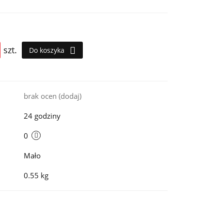
szt.
Do koszyka
i
brak ocen
(dodaj)
24 godziny
0
Mało
0.55 kg