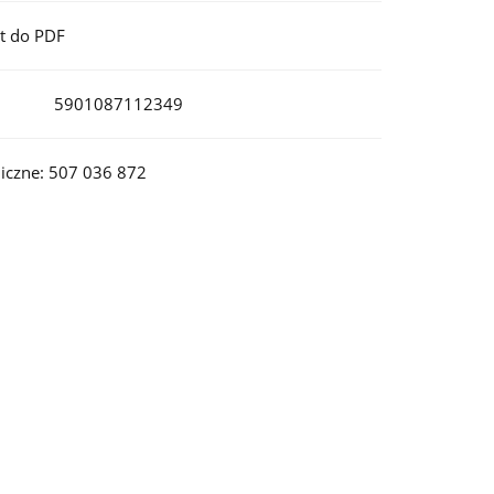
t do PDF
5901087112349
iczne: 507 036 872