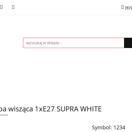
Jęz
towe
Kinkiety
Lampki nocne
Spoty
Plaf
P
OMOCJE %
Kontakt
Współpraca
Eng
mpki nocne
Spoty
Plafony
Żyrandole
PRO
a wisząca 1xE27 SUPRA WHITE
Symbol:
1234