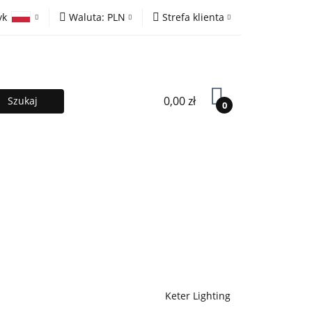
yk
Waluta:
PLN
Strefa klienta
ony
PLN
Zaloguj się
olski
EUR
Zarejestruj się
lish
Dodaj zgłoszenie
0,00 zł
0
MOCJE %
Kontakt
Współpraca
Keter Lighting