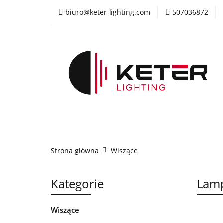
biuro@keter-lighting.com
507036872
Wiszące
Sufi
Żyrandole
PR
Wiszące
Sufitowe
Kinkiety
La
Strona główna
Wiszące
Kategorie
Lamp
Wiszące