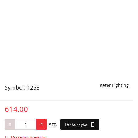
Keter Lighting
Symbol:
1268
614.00
szt.
Do koszyka
Do przechowalni