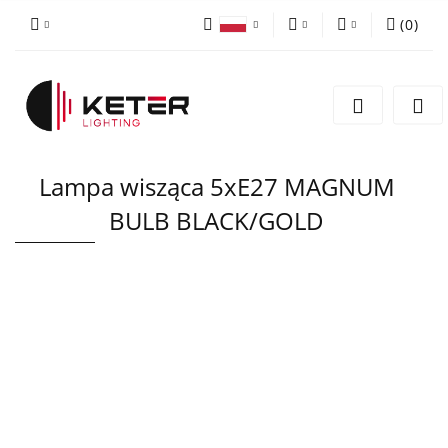
(
0
)
PLN
Zaloguj się
Polski
Zarejestruj się
EUR
English
Dodaj zgłoszenie
Lampa wisząca 5xE27 MAGNUM
BULB BLACK/GOLD