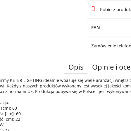
Pobierz produk
EAN
Zamówienie telefon
Opis
Opinie i oce
irmy KETER LIGHTING idealnie wpasuje się wiele aranżacji wnętr
wi. Każdy z naszych produktów wykonany jest wysokiej jakości komp
ci z normami UE. Produkcja odbywa się w Polsce i jest wykonywan
acja:
 [cm]: 60
ść [cm]: 60
ć [cm]: 22
0W
: E27