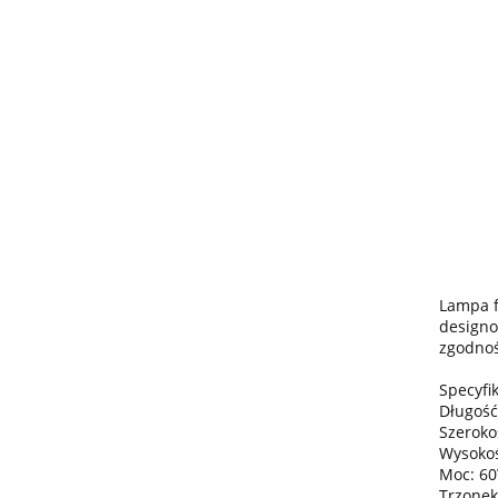
Lampa f
designo
zgodnoś
Specyfik
Długość
Szeroko
Wysokoś
Moc: 6
Trzonek