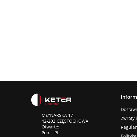
Lampa
wisząca
Lampa wisząc
3xE27
Lampa sufitowa
368.00
3xE27 Sora
Wine/Black
3xE27 CALLISTO
Latte/Khaki/Bl
BLACK/GOLD
376.00
387.45
Inform
Dostawa 
MŁYNARSKA 17
Zwroty 
42-202 CZĘSTOCHOWA
Otwarte:
Regula
Pon. - Pt.
Polityk