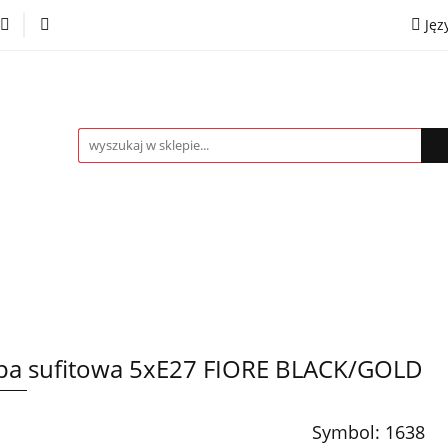
Jęz
towe
Kinkiety
Lampki nocne
Spoty
Plaf
P
OMOCJE %
Kontakt
Współpraca
Eng
mpki nocne
Spoty
Plafony
Żyrandole
PRO
a sufitowa 5xE27 FIORE BLACK/GOLD
Symbol:
1638