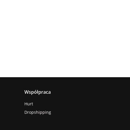
Lampa
Lampa
wisząca
Lampa
sufitowa
4xE27
sząca
wisząca 1xE27
660.00
5xE27 RING
Astoria
nya
Hanson Khaki
381.00
236.00
BLACK
ack
Współpraca
Hurt
Dropshipping