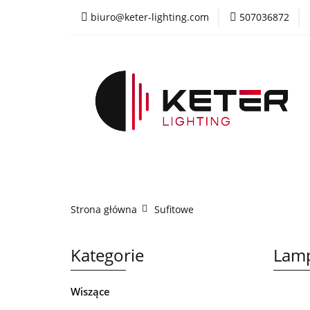
biuro@keter-lighting.com
507036872
Wiszące
Sufi
Żyrandole
PR
Wiszące
Sufitowe
Kinkiety
La
Strona główna
Sufitowe
Kategorie
Lamp
Wiszące