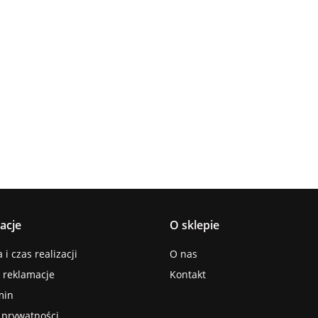
Lampa
Lampa
Lampa wi
wisząca 5xE27
Spot 3xE27
a
sufitowa 3xE14
1xE27 Ze
Lacrima Latte
YUNO WOOD
449.00
Luma
Brown/Bl
BLACK/NATURAL
358.00
336.00
ack
267.00
Black/Gold
acje
O sklepie
i czas realizacji
O nas
i reklamacje
Kontakt
min
a prywatności