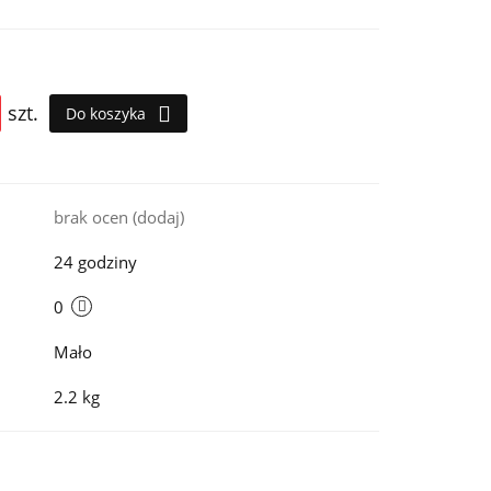
szt.
Do koszyka
i
brak ocen
(dodaj)
24 godziny
0
Mało
2.2 kg