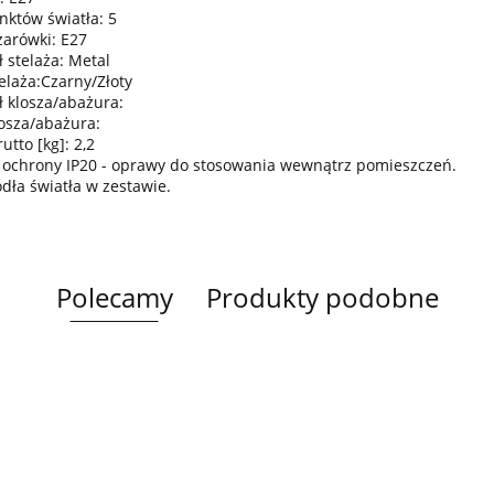
nktów światła: 5
żarówki: E27
 stelaża: Metal
elaża:Czarny/Złoty
ł klosza/abażura:
losza/abażura:
tto [kg]: 2,2
 ochrony IP20 - oprawy do stosowania wewnątrz pomieszczeń.
ódła światła w zestawie.
Polecamy
Produkty podobne