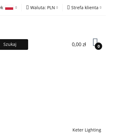
yk
Waluta:
PLN
Strefa klienta
ony
PLN
Zaloguj się
olski
EUR
Zarejestruj się
lish
Dodaj zgłoszenie
0,00 zł
0
MOCJE %
Kontakt
Współpraca
Keter Lighting