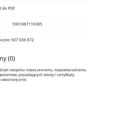
t do PDF
5901087116385
iczne: 507 036 872
ny (0)
z dzięki swojemu nowoczesnemu, niepowtarzalnemu
enentów, posiadających atesty i certyfikaty
a własnoręcznie.