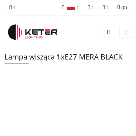
(
0
)
PLN
Zaloguj się
Polski
Zarejestruj się
EUR
English
Dodaj zgłoszenie
Lampa wisząca 1xE27 MERA BLACK