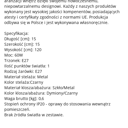
aranżacji wnętrz dzięki swojemu nowoczesnemu,
niepowtarzalnemu designowi. Każdy z naszych produktów
wykonany jest wysokiej jakości kompenentów, posiadających
atesty i certyfikaty zgodności z normami UE. Produkcja
odbywa się w Polsce i jest wykonywana własnoręcznie.
Specyfikacja:
Długość [cm]: 15
Szerokość [cm]: 15
Wysokość [cm]: 120
Moc: 60W
Trzonek: E27
Ilość punktów światła: 1
Rodzaj żarówki: E27
Materiał stelaża: Metal
Kolor stelaża:Czarny
Materiał klosza/abażura: Szkło/Metal
Kolor klosza/abażura: Dymiony/Czarny
Waga brutto [kg]: 0,6
Stopień ochrony IP20 - oprawy do stosowania wewnątrz
pomieszczeń.
Brak źródła światła w zestawie.