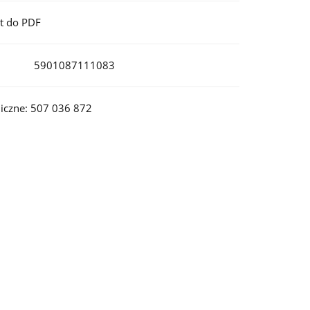
t do PDF
5901087111083
iczne: 507 036 872