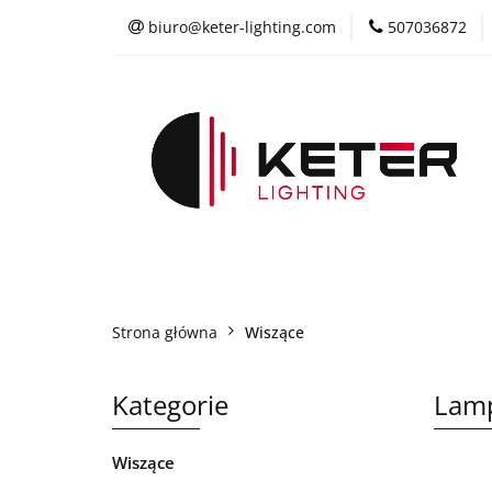
biuro@keter-lighting.com
507036872
Wiszące
Suf
Żyrandole
P
Wiszące
Sufitowe
Kinkiety
L
Współpraca
Strona główna
Wiszące
Kategorie
Lamp
Wiszące