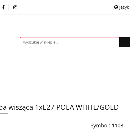
Język
itowe
Kinkiety
Lampki nocne
Spoty
P
Pol
ROMOCJE %
Kontakt
Współpraca
Engl
ampki nocne
Spoty
Plafony
Żyrandole
a wisząca 1xE27 POLA WHITE/GOLD
Symbol:
1108