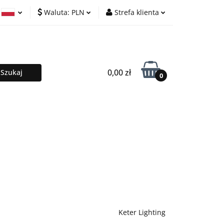
Waluta:
PLN
Strefa klienta
lafony
PLN
Zaloguj się
ski
EUR
Zarejestruj się
ish
Dodaj zgłoszenie
0,00 zł
0
PROMOCJE %
Kontakt
Keter Lighting