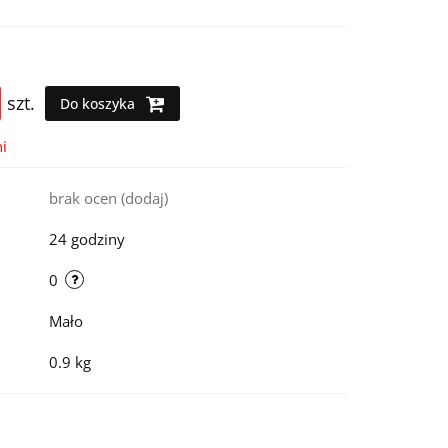
szt.
Do koszyka
i
brak ocen
(dodaj)
24 godziny
0
Mało
0.9 kg