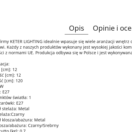
Opis
Opinie i oce
irmy KETER LIGHTING idealnie wpasuje się wiele aranżacji wnętr
wi. Każdy z naszych produktów wykonany jest wysokiej jakości komp
ci z normami UE. Produkcja odbywa się w Polsce i jest wykonywan
acja:
 [cm]: 12
ść [cm]: 12
ć [cm]: 120
0W
: E27
nktów światła: 1
żarówki: E27
 stelaża: Metal
telaża:Czarny
ł klosza/abażura: Metal
losza/abażura: Czarny/Srebrny
tto [kg]: 0,7