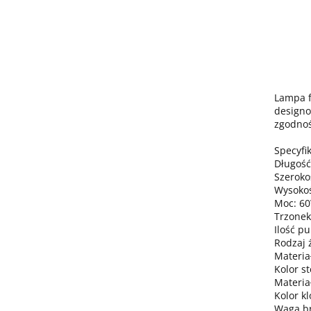
Lampa f
designo
zgodnoś
Specyfik
Długość
Szeroko
Wysokoś
Moc: 6
Trzonek
Ilość pu
Rodzaj 
Materiał
Kolor s
Materia
Kolor k
Waga bru