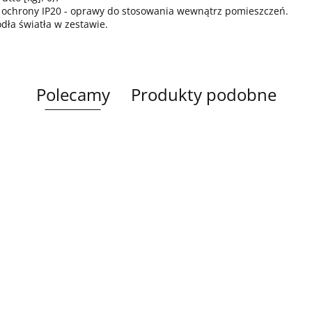
 ochrony IP20 - oprawy do stosowania wewnątrz pomieszczeń.
ódła światła w zestawie.
Polecamy
Produkty podobne
Lampa
Lampa
Lampa wi
wisząca 5xE27
Spot 3xE27
a
sufitowa 3xE14
1xE27 Ze
Lacrima Latte
YUNO WOOD
449.00
Luma
Brown/Bl
BLACK/NATURAL
358.00
336.00
ack
267.00
Black/Gold