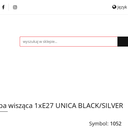
Język
itowe
Kinkiety
Lampki nocne
Spoty
P
Pol
ROMOCJE %
Kontakt
Współpraca
Engl
ampki nocne
Spoty
Plafony
Żyrandole
a wisząca 1xE27 UNICA BLACK/SILVER
Symbol:
1052