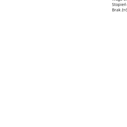
Stopień
Brak źr
Lampa
wisząca
Lampa wisząc
3xE27
Lampa sufitowa
368.00
3xE27 Sora
Wine/Black
3xE27 CALLISTO
Latte/Khaki/Bl
BLACK/GOLD
376.00
387.45