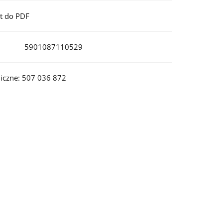
t do PDF
5901087110529
iczne: 507 036 872