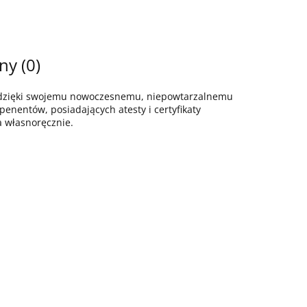
ny (0)
z dzięki swojemu nowoczesnemu, niepowtarzalnemu
enentów, posiadających atesty i certyfikaty
a własnoręcznie.