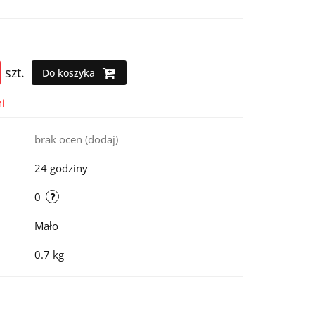
szt.
Do koszyka
i
brak ocen
(dodaj)
24 godziny
0
Mało
0.7 kg