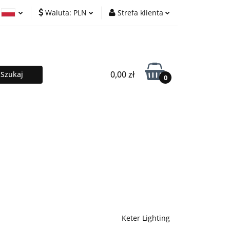
Waluta:
PLN
Strefa klienta
lafony
PLN
Zaloguj się
ski
EUR
Zarejestruj się
ish
Dodaj zgłoszenie
0,00 zł
0
PROMOCJE %
Kontakt
Keter Lighting