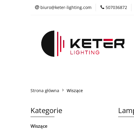
biuro@keter-lighting.com
507036872
Wiszące
Suf
Żyrandole
P
Wiszące
Sufitowe
Kinkiety
L
Współpraca
Strona główna
Wiszące
Kategorie
Lamp
Wiszące