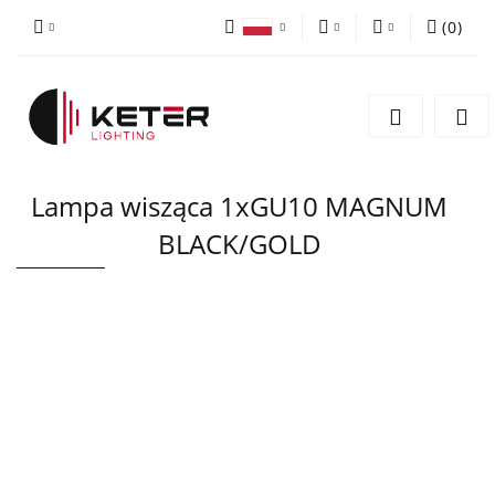
(
0
)
PLN
Zaloguj się
Polski
Zarejestruj się
EUR
English
Dodaj zgłoszenie
Lampa wisząca 1xGU10 MAGNUM
BLACK/GOLD