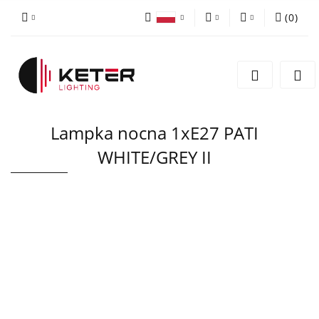
(
0
)
PLN
Zaloguj się
Polski
Zarejestruj się
EUR
English
Dodaj zgłoszenie
Lampka nocna 1xE27 PATI
WHITE/GREY II