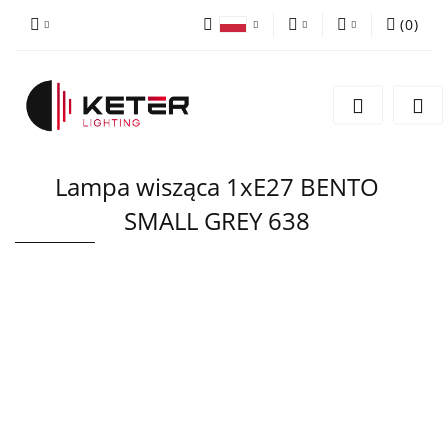
(
0
)
PLN
Zaloguj się
Polski
Zarejestruj się
EUR
English
Dodaj zgłoszenie
Lampa wisząca 1xE27 BENTO
SMALL GREY 638