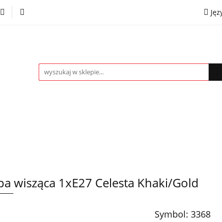
Jęz
towe
Kinkiety
Lampki nocne
Spoty
Plaf
P
OMOCJE %
Kontakt
Współpraca
Eng
mpki nocne
Spoty
Plafony
Żyrandole
PRO
a wisząca 1xE27 Celesta Khaki/Gold
Symbol:
3368