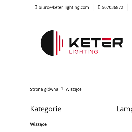
biuro@keter-lighting.com
507036872
Wiszące
Sufi
Żyrandole
PR
Wiszące
Sufitowe
Kinkiety
La
Strona główna
Wiszące
Kategorie
Lamp
Wiszące