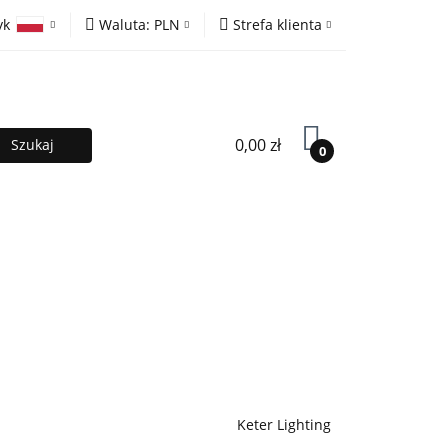
yk
Waluta:
PLN
Strefa klienta
ony
PLN
Zaloguj się
olski
EUR
Zarejestruj się
lish
Dodaj zgłoszenie
0,00 zł
0
MOCJE %
Kontakt
Współpraca
Keter Lighting