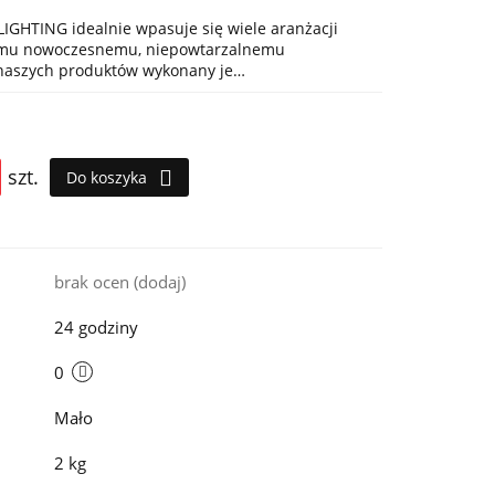
IGHTING idealnie wpasuje się wiele aranżacji
jemu nowoczesnemu, niepowtarzalnemu
 naszych produktów wykonany je…
szt.
Do koszyka
i
brak ocen
(dodaj)
24 godziny
0
Mało
2 kg