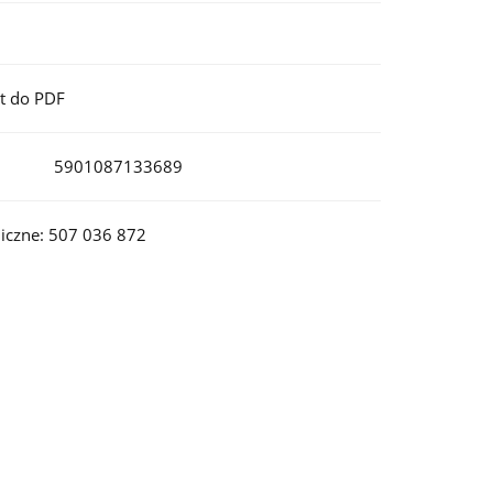
t do PDF
5901087133689
iczne: 507 036 872