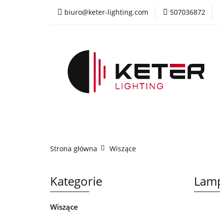
biuro@keter-lighting.com
507036872
Wiszące
Sufi
Żyrandole
PR
Wiszące
Sufitowe
Kinkiety
La
Strona główna
Wiszące
Kategorie
Lamp
Wiszące