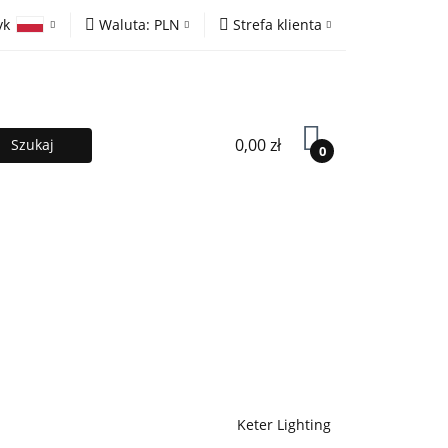
yk
Waluta:
PLN
Strefa klienta
ony
PLN
Zaloguj się
olski
EUR
Zarejestruj się
lish
Dodaj zgłoszenie
0,00 zł
0
MOCJE %
Kontakt
Współpraca
Keter Lighting