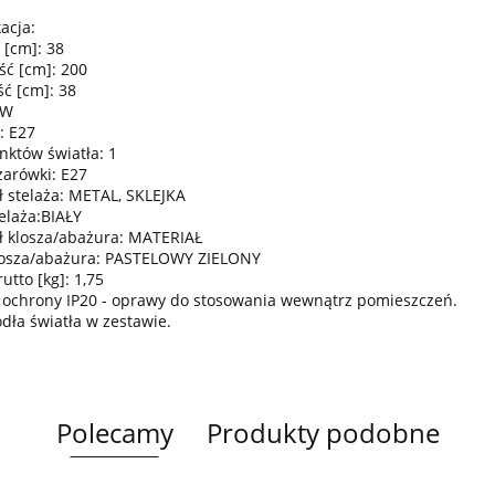
acja:
 [cm]: 38
ść [cm]: 200
ć [cm]: 38
0W
: E27
nktów światła: 1
żarówki: E27
ł stelaża: METAL, SKLEJKA
elaża:BIAŁY
ł klosza/abażura: MATERIAŁ
losza/abażura: PASTELOWY ZIELONY
tto [kg]: 1,75
 ochrony IP20 - oprawy do stosowania wewnątrz pomieszczeń.
ódła światła w zestawie.
Polecamy
Produkty podobne