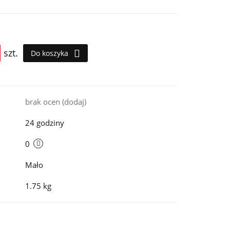
szt.
Do koszyka
i
brak ocen
(dodaj)
24 godziny
0
Mało
1.75 kg