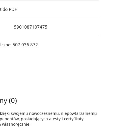
t do PDF
5901087107475
iczne: 507 036 872
ny (0)
z dzięki swojemu nowoczesnemu, niepowtarzalnemu
enentów, posiadających atesty i certyfikaty
a własnoręcznie.