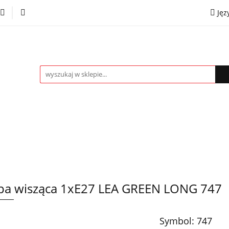
Jęz
towe
Kinkiety
Lampki nocne
Spoty
Plaf
P
OMOCJE %
Kontakt
Współpraca
Eng
mpki nocne
Spoty
Plafony
Żyrandole
PRO
a wisząca 1xE27 LEA GREEN LONG 747
Symbol:
747