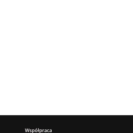
Lampa
Lampa
wisząca
Lampa
sufitowa
4xE27
sząca
wisząca 1xE27
660.00
5xE27 RING
Astoria
nya
Hanson Khaki
381.00
236.00
BLACK
ack
Współpraca