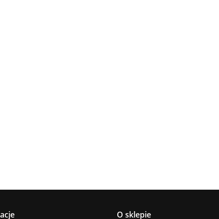
Lampa
Lampa
Lampa wi
wisząca 5xE27
Spot 3xE27
a
sufitowa 3xE14
1xE27 Ze
Lacrima Latte
YUNO WOOD
449.00
Luma
Brown/Bl
BLACK/NATURAL
358.00
336.00
ack
267.00
Black/Gold
acje
O sklepie