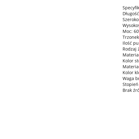
Specyfik
Długość
Szeroko
Wysokoś
Moc: 6
Trzonek
Ilość pu
Rodzaj 
Materia
Kolor st
Materia
Kolor k
Waga bru
Stopień
Brak źr