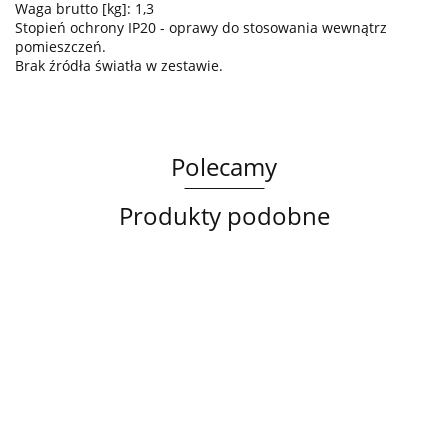
Waga brutto [kg]: 1,3
Stopień ochrony IP20 - oprawy do stosowania wewnątrz
pomieszczeń.
Brak źródła światła w zestawie.
Polecamy
Produkty podobne
Lampa
Lampa
Lampa
sufitowa
wisząca
sufitowa
3xE14
3xE27