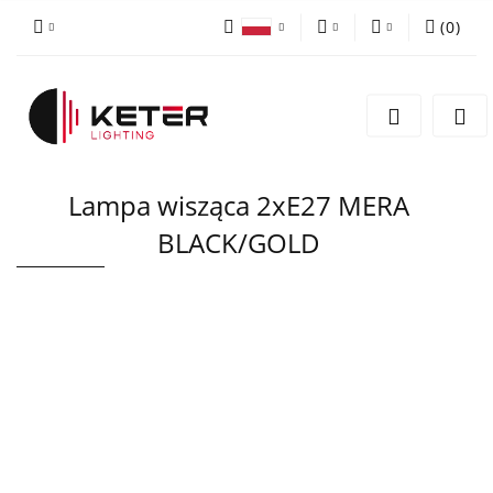
(
0
)
PLN
Zaloguj się
Polski
Zarejestruj się
EUR
English
Dodaj zgłoszenie
Lampa wisząca 2xE27 MERA
BLACK/GOLD