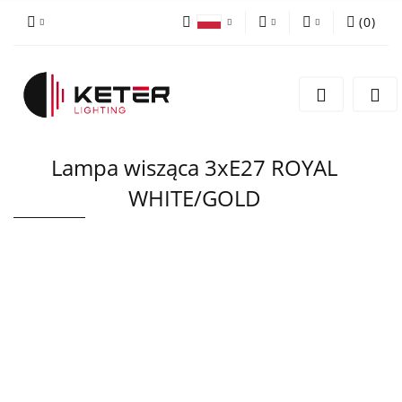
(
0
)
PLN
Zaloguj się
Polski
Zarejestruj się
EUR
English
Dodaj zgłoszenie
Lampa wisząca 3xE27 ROYAL
WHITE/GOLD