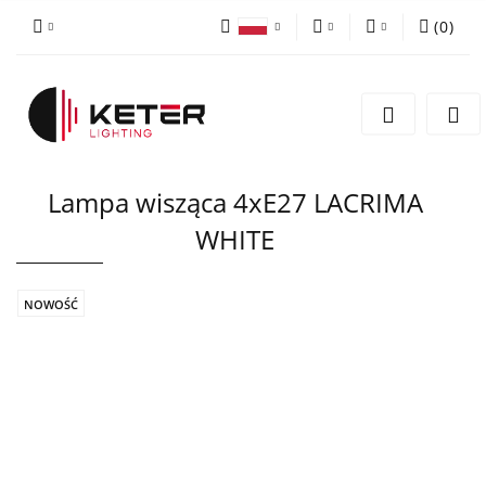
(
0
)
PLN
Zaloguj się
Polski
Zarejestruj się
EUR
English
Dodaj zgłoszenie
Lampa wisząca 4xE27 LACRIMA
WHITE
NOWOŚĆ