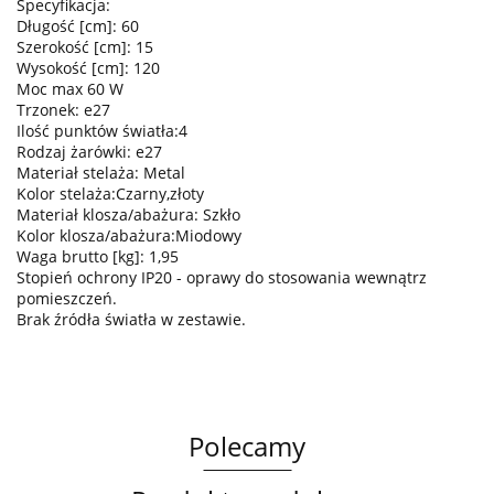
Specyfikacja:
Długość [cm]: 60
Szerokość [cm]: 15
Wysokość [cm]: 120
Moc max 60 W
Trzonek: e27
Ilość punktów światła:4
Rodzaj żarówki: e27
Materiał stelaża: Metal
Kolor stelaża:Czarny,złoty
Materiał klosza/abażura: Szkło
Kolor klosza/abażura:Miodowy
Waga brutto [kg]: 1,95
Stopień ochrony IP20 - oprawy do stosowania wewnątrz
pomieszczeń.
Brak źródła światła w zestawie.
Polecamy