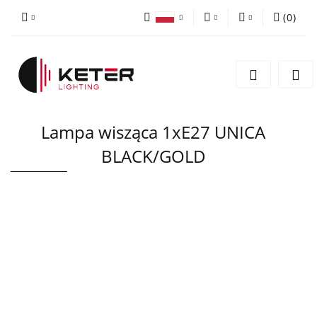
(
0
)
PLN
Zaloguj się
Polski
Zarejestruj się
EUR
English
Dodaj zgłoszenie
Lampa wisząca 1xE27 UNICA
BLACK/GOLD