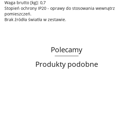
Waga brutto [kg]: 0,7
Stopień ochrony IP20 - oprawy do stosowania wewnątrz
pomieszczeń.
Brak źródła światła w zestawie.
Polecamy
Produkty podobne
Lampa
Lampa
Lampa
sufitowa
wisząca
sufitowa
3xE14
3xE27