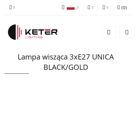
(
0
)
PLN
Zaloguj się
Polski
Zarejestruj się
EUR
English
Dodaj zgłoszenie
Lampa wisząca 3xE27 UNICA
BLACK/GOLD