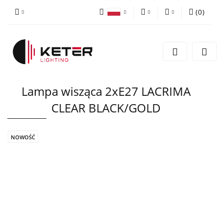
(
0
)
PLN
Zaloguj się
Polski
Zarejestruj się
EUR
English
Dodaj zgłoszenie
Lampa wisząca 2xE27 LACRIMA
CLEAR BLACK/GOLD
NOWOŚĆ