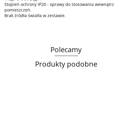
Stopień ochrony IP20 - oprawy do stosowania wewnątrz
pomieszczeń.
Brak źródła światła w zestawie.
Polecamy
Produkty podobne
Lampa
Lampa
Lampa
sufitowa
wisząca
sufitowa
3xE14
3xE27