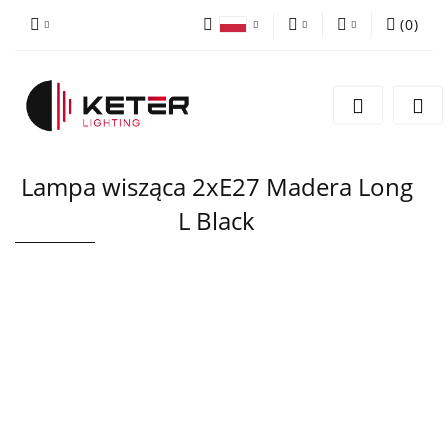
(
0
)
PLN
Zaloguj się
Polski
Zarejestruj się
EUR
English
Dodaj zgłoszenie
Lampa wisząca 2xE27 Madera Long
L Black