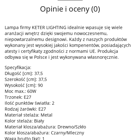
Opinie i oceny (0)
Lampa firmy KETER LIGHTING idealnie wpasuje się wiele
aranżacji wnętrz dzięki swojemu nowoczesnemu,
niepowtarzalnemu designowi. Każdy z naszych produktów
wykonany jest wysokiej jakości kompenentów, posiadających
atesty i certyfikaty zgodności z normami UE. Produkcja
odbywa się w Polsce i jest wykonywana własnoręcznie.
Specyfikacja:
Długość [cm]: 37,5
Szerokość [cm]: 37,5
Wysokość [cm]: 90
Moc max.: 60W
Trzonek: E27
Ilość punktów światła: 2
Rodzaj żarówki: E27
Materiał stelaża: Metal
Kolor stelaża: Biały
Materiał klosza/abażura: Drewno/Szkło
Kolor klosza/abażura: Czarny/Mleczny
Waga brutto [kg]: 1